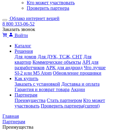
Кто может участвовать
Проверить партнера
Облако интернет вещей
8 800 333-06-52
Заказать звонок
Войти
Каталог
Решения
Для домов
Для ДУК, ТСЖ, СНТ
Для
квартир
Коммерческие объекты
API для
разработчиков
APK для андроид
Что лучше
SI-2 или M5 Atom
Обновление прошивки
Как купить
Заказать с установкой
Доставка и оплата
Гарантия и возврат товара
Акции
Партнерам
Преимущества
Стать партнером
Кто может
участвовать
Проверить партнера
(current)
Главная
Партнерам
Преимущества